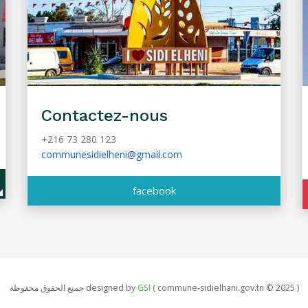
Contactez-nous
+216 73 280 123
communesidielheni@gmail.com
facebook
جميع الحقوق محفوظة designed by
GSI
( commune-sidielhani.gov.tn © 2025 )