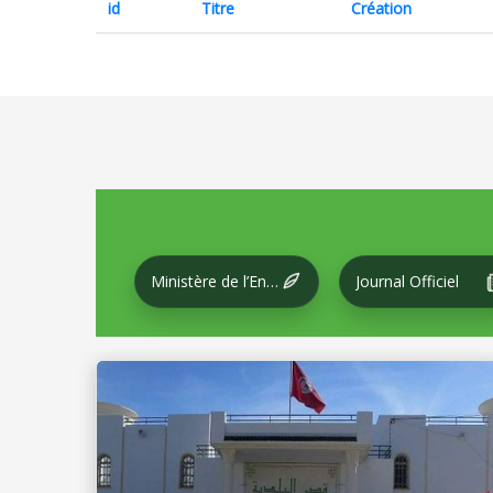
id
Titre
Création
Ministère de l’Environnement et du Développement local
Journal Officiel