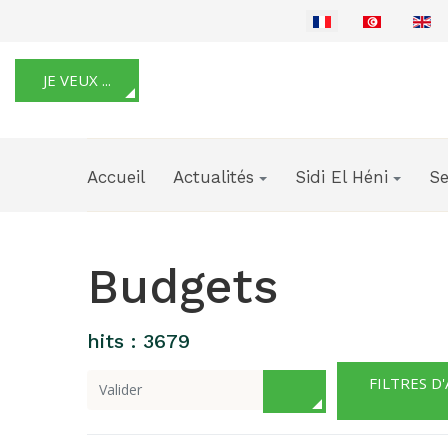
JE VEUX ...
Accueil
Actualités
Sidi El Héni
Se
Budgets
hits : 3679