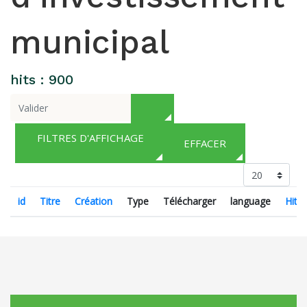
municipal
hits : 900
FILTRES D'AFFICHAGE
EFFACER
id
Titre
Création
Type
Télécharger
language
Hits