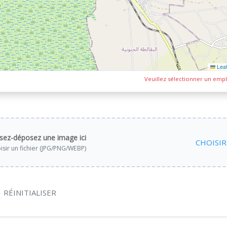
Leaf
Veuillez sélectionner un empl
ssez-déposez une image ici
CHOISIR
isir un fichier (JPG/PNG/WEBP)
RÉINITIALISER