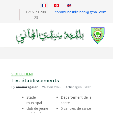
Sélectionnez votre langue
+216 73 280
communesidielheni@gmail.com
123
SIDI EL HÉNI
Les établissements
By
anouarsgaier
24 avril 2025
Affichages : 2881
Stade
Département de la
municipal
santé
club de jeune
5 centres de santé