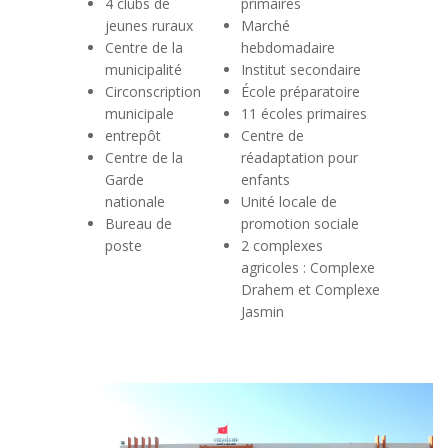
4 clubs de
primaires
jeunes ruraux
Marché
Centre de la
hebdomadaire
municipalité
Institut secondaire
Circonscription
École préparatoire
municipale
11 écoles primaires
entrepôt
Centre de
Centre de la
réadaptation pour
Garde
enfants
nationale
Unité locale de
Bureau de
promotion sociale
poste
2 complexes
agricoles : Complexe
Drahem et Complexe
Jasmin