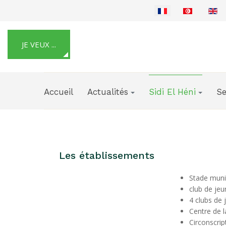
Sélectionnez votre langue
JE VEUX ...
Accueil
Actualités
Sidi El Héni
Se
Les établissements
Stade muni
club de jeu
4 clubs de 
Centre de l
Circonscrip