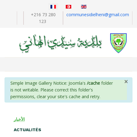
Sélectionnez votre langue
+216 73 280
communesidielheni@gmail.com
123
×
info
Simple Image Gallery Notice: Joomla's
/cache
folder
is not writable. Please correct this folder's
permissions, clear your site's cache and retry.
الأخبار
ACTUALITÉS