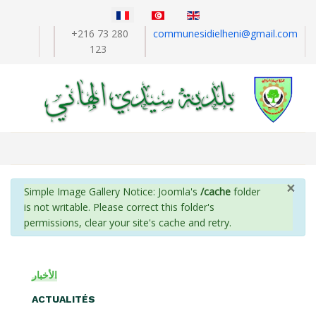
Sélectionnez votre langue
+216 73 280
communesidielheni@gmail.com
123
×
info
Simple Image Gallery Notice: Joomla's
/cache
folder
is not writable. Please correct this folder's
permissions, clear your site's cache and retry.
الأخبار
ACTUALITÉS